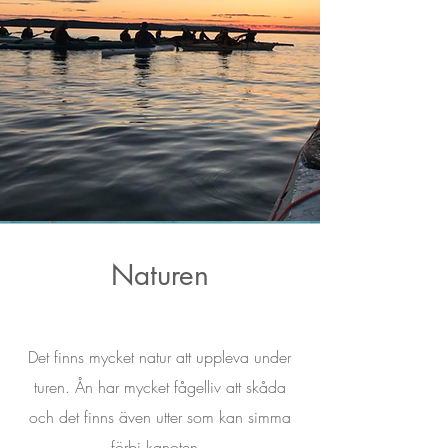
Naturen
Det finns mycket natur att uppleva under
turen. Ån har mycket fågelliv att skåda
och det finns även utter som kan simma
förbi kanoten.