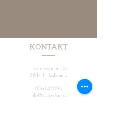
KONTAKT
Hakarpsvägen 3A
56141 Huskvarna
036142090
info@slottsvillan.se
VÄGBESKRIVNING