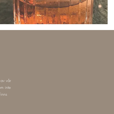
 av vår
om inte
finns