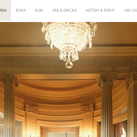
HEM
BOKA
RUM
ÄTA & DRICKA
MÖTEN & EVENT
OM OS