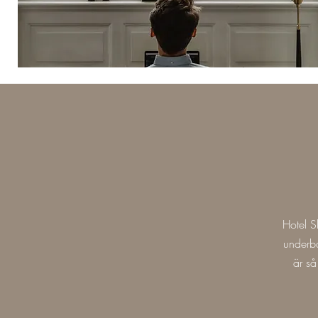
Hotel S
underba
är så